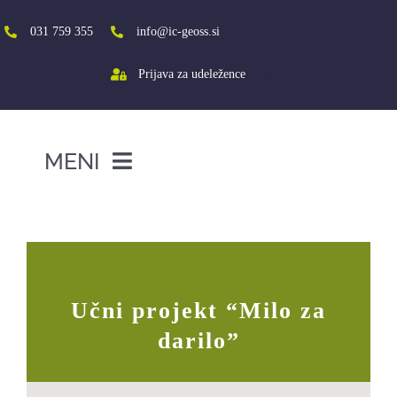
Skip
to
031 759 355
info@ic-geoss.si
content
Prijava za udeležence
MENI
DOMOV
Milo za darilo
O NAS
VIŠJA ŠOLA
Učni projekt “Milo za
SREDNJA ŠOLA
darilo”
PROJEKTI
SOCIALNA AKTIVACIJA+