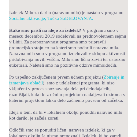
LOKALNA TOČKA SVOS
Izdelek Milo za darilo (naravno milo) je nastalo v programu
Socialne aktivacije, Točka SoDELOVANJA.
TEČAJI
Kako smo prišli na idejo za izdelek?
V programu smo v
KNJIŽNICA
mesecu decembru 2019 sodelovali na prednovoletnem sejmu
v Litiji. Za prepoznavnost programa smo pripravili
60-LETNICA
promocijsko stojnico na kateri smo podarili naravna mila.
Naravna mila smo v programu izdelovali v sklopu aktivnosti
pridobivanja novih veščin. Milo smo lično zavili ter ustrezno
etiketirali. Naleteli smo na pozitivne odzive mimoidočih.
Po uspešno zaključenem prvem učnem projektu (
Zbiranje in
izmenjava oblačil
), smo z udeleženci programa, ki niso
vključeni v proces spoznavanja dela pri delodajalcih,
razmišljali, kako bi z učnim projektom nadaljevali oziroma s
katerim projektom lahko delo začnemo povsem od začetka.
Ideja o tem, da bi v lokalnem okolju ponudili naravno milo
kot darilo, je začela zoreti.
Odločili smo se ponuditi ličen, naraven izdelek, ki ga v
lokalnem okolju še nismo prepoznali. Izdelek, ki bo zaradi