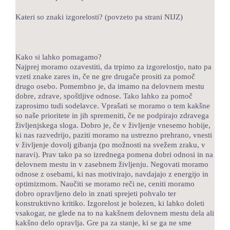
Kateri so znaki izgorelosti? (povzeto pa strani NIJZ)
Kako si lahko pomagamo?
Najprej moramo ozavestiti, da trpimo za izgorelostjo, nato pa
vzeti znake zares in, če ne gre drugače prositi za pomoč
drugo osebo. Pomembno je, da imamo na delovnem mestu
dobre, zdrave, spoštljive odnose. Tako lahko za pomoč
zaprosimo tudi sodelavce. Vprašati se moramo o tem kakšne
so naše prioritete in jih spremeniti, če ne podpirajo zdravega
življenjskega sloga. Dobro je, če v življenje vnesemo hobije,
ki nas razvedrijo, paziti moramo na ustrezno prehrano, vnesti
v življenje dovolj gibanja (po možnosti na svežem zraku, v
naravi). Prav tako pa so izrednega pomena dobri odnosi in na
delovnem mestu in v zasebnem življenju. Negovati moramo
odnose z osebami, ki nas motivirajo, navdajajo z energijo in
optimizmom. Naučiti se moramo reči ne, ceniti moramo
dobro opravljeno delo in znati sprejeti pohvalo ter
konstruktivno kritiko. Izgorelost je bolezen, ki lahko doleti
vsakogar, ne glede na to na kakšnem delovnem mestu dela ali
kakšno delo opravlja. Gre pa za stanje, ki se ga ne sme