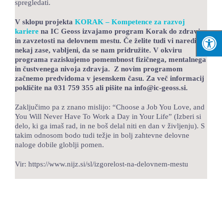
spregledati.
V sklopu projekta
KORAK – Kompetence za razvoj
kariere
na IC Geoss izvajamo program Korak do zdravja
in zavzetosti na delovnem mestu. Če želite tudi vi narediti
nekaj zase, vabljeni, da se nam pridružite. V okviru
programa raziskujemo pomembnost fizičnega, mentalnega
in čustvenega nivoja zdravja. Z novim programom
začnemo predvidoma v jesenskem času. Za več informacij
pokličite na 031 759 355 ali pišite na info@ic-geoss.si.
Zaključimo pa z znano mislijo: “Choose a Job You Love, and
You Will Never Have To Work a Day in Your Life” (Izberi si
delo, ki ga imaš rad, in ne boš delal niti en dan v življenju). S
takim odnosom bodo tudi težje in bolj zahtevne delovne
naloge dobile globlji pomen.
Vir: https://www.nijz.si/sl/izgorelost-na-delovnem-mestu