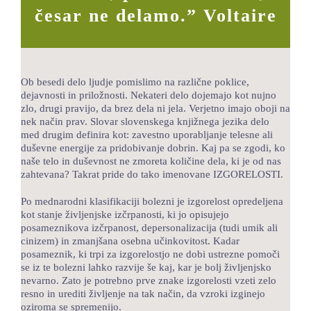
česar ne delamo.” Voltaire
LOKALNA TOČKA SVOS
TEČAJI
KNJIŽNICA
Ob besedi delo ljudje pomislimo na različne poklice,
dejavnosti in priložnosti. Nekateri delo dojemajo kot nujno
60-LETNICA
zlo, drugi pravijo, da brez dela ni jela. Verjetno imajo oboji na
nek način prav. Slovar slovenskega knjižnega jezika delo
med drugim definira kot: zavestno uporabljanje telesne ali
duševne energije za pridobivanje dobrin. Kaj pa se zgodi, ko
naše telo in duševnost ne zmoreta količine dela, ki je od nas
zahtevana? Takrat pride do tako imenovane IZGORELOSTI.
Po mednarodni klasifikaciji bolezni je izgorelost opredeljena
kot stanje življenjske izčrpanosti, ki jo opisujejo
posameznikova izčrpanost, depersonalizacija (tudi umik ali
cinizem) in zmanjšana osebna učinkovitost. Kadar
posameznik, ki trpi za izgorelostjo ne dobi ustrezne pomoči
se iz te bolezni lahko razvije še kaj, kar je bolj življenjsko
nevarno. Zato je potrebno prve znake izgorelosti vzeti zelo
resno in urediti življenje na tak način, da vzroki izginejo
oziroma se spremenijo.