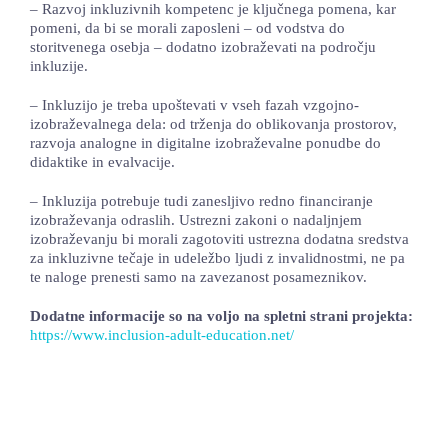
– Razvoj inkluzivnih kompetenc je ključnega pomena, kar
pomeni, da bi se morali zaposleni – od vodstva do
storitvenega osebja – dodatno izobraževati na področju
inkluzije.
– Inkluzijo je treba upoštevati v vseh fazah vzgojno-
izobraževalnega dela: od trženja do oblikovanja prostorov,
razvoja analogne in digitalne izobraževalne ponudbe do
didaktike in evalvacije.
– Inkluzija potrebuje tudi zanesljivo redno financiranje
izobraževanja odraslih. Ustrezni zakoni o nadaljnjem
izobraževanju bi morali zagotoviti ustrezna dodatna sredstva
za inkluzivne tečaje in udeležbo ljudi z invalidnostmi, ne pa
te naloge prenesti samo na zavezanost posameznikov.
Dodatne informacije so na voljo na spletni strani projekta:
https://www.inclusion-adult-education.net/