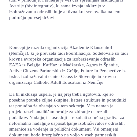
Avstrije (biv integrativ), ki sama izvaja inkluzijo v
izobraževanju odraslih in je aktivna kot svetovalka na tem
področju po vsej državi.
Koncept je razvila organizacija Akademie Klausenhof
(Nemčija), ki je prevzela tudi koordinacijo. Sodelovale so tudi
krovna evropska organizacija za izobraževanje odraslih
EAEA iz Belgije, KatHaz iz Madžarske, Agora iz Španije,
Active Citizens Partnership iz Grčije, Future In Perspective iz
Irske, Izobraževalni center Geoss iz Slovenije in krovna
organizacija Catholic Adult Education iz Nemčije.
Da bi inkluzija uspela, je najprej treba ugotoviti, kje so
posebne potrebe ciljne skupine, katere strukture in ponudniki
ter ponudba že obstajajo v tem sektorju. V ta namen je
projekt razvil analitično orodje za zbiranje ustreznih
podatkov. Nadaljnji – osrednji – rezultati so učna gradiva za
neformalno nadaljnje usposabljanje izobraževalcev odraslih,
smernice za vodenje in politični dokument. Vsi omenjeni
dokumenti bodo brezplačno na voljo v vseh partnerskih