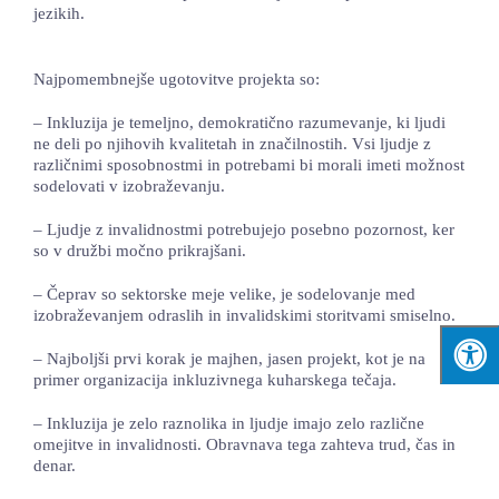
jezikih.
Najpomembnejše ugotovitve projekta so:
– Inkluzija je temeljno, demokratično razumevanje, ki ljudi
ne deli po njihovih kvalitetah in značilnostih. Vsi ljudje z
različnimi sposobnostmi in potrebami bi morali imeti možnost
sodelovati v izobraževanju.
– Ljudje z invalidnostmi potrebujejo posebno pozornost, ker
so v družbi močno prikrajšani.
– Čeprav so sektorske meje velike, je sodelovanje med
izobraževanjem odraslih in invalidskimi storitvami smiselno.
– Najboljši prvi korak je majhen, jasen projekt, kot je na
primer organizacija inkluzivnega kuharskega tečaja.
– Inkluzija je zelo raznolika in ljudje imajo zelo različne
omejitve in invalidnosti. Obravnava tega zahteva trud, čas in
denar.