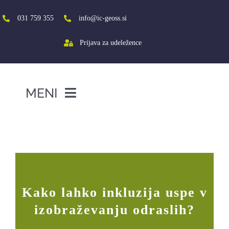
Skip
to
031 759 355
info@ic-geoss.si
content
Prijava za udeležence
MENI
DOMOV
Kako lahko inkluzija uspe v
izobraževanju odraslih?
O NAS
VIŠJA ŠOLA
SREDNJA ŠOLA
Kako lahko inkluzija uspe v
PROJEKTI
izobraževanju odraslih?
SOCIALNA AKTIVACIJA+