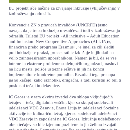
LOKALNA TOČKA SVOS
EU projekt išče načine za izvajanje inkluzije (vključevanja) v
izobraževanju odraslih.
TEČAJI
Konvencija ZN o pravicah invalidov (UNCRPD) jasno
navaja, da je treba inkluzijo uresničevati tudi v izobraževanju
KNJIŽNICA
odraslih. Triletni EU projekt »All inclusive – Adult Education
and Inclusion: New Cooperative Approaches (ALL IN)«,
60-LETNICA
financiran preko programa Erasmus+, je imel za cilj slediti
poti inkluzije v praksi, procesirati te izkušnje in jih dati na
voljo zainteresiranim uporabnikom. Namen je bil, da se vse
interne in eksterne probleme sodelujočih organizacij naslovi
na licu mesta, poišče ustrezne rešitve in jih na koncu
implementira v konkretne ponudbe. Rezultati tega pristopa
jasno kažejo, kako raznoliki, drugačni, a tudi koristni so bili ti
poskusni tečaji in delavnice.
IC Geoss je v tem okviru izvedel dva sklopa vključujočih
tečajev – tečaj digitalnih veščin, kjer so skupaj sodelovali
udeleženci VDC Zasavje, Enota Litija in udeleženci Socialne
aktivacije ter kulinarični tečaj, kjer so sodelovali udeleženci
VDC Zasavje in zaposleni na IC Geoss. Izkušnje udeležencev
obeh tečajev so bile izjemno pozitivne in jih želimo izvajati
tudi v prihodnje. Partnerje je ves čas spremljala institucija iz