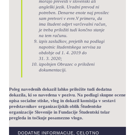
morajo prevesti v slovenski ali
angleški jezik. Uradni prevod ni
potreben. Denarne enote naj prosilec
sam pretvori v evre.
V primeru, da
ima študent odprt varčevalni račun,
je treba priložiti tudi končno stanje
na tem računu.
izpis zaslužkov, prejetih na podlagi
napotnic študentskega servisa za
obdobje od 1. 4. 2019 do
31. 3. 2020;
izpolnjen Obrazec o priloženi
dokumentaciji.
Poleg navedenih dokazil lahko priložite tudi dodatna
dokazila, ki so navedena v pozivu. Na podlagi skupne ocene
opisa socialne stiske, vlog in dokazil komisija v sestavi
predstavnikov organizacijskih oblik Študentske
organizacije Slovenije in Fundacije Študentski tolar
pregleda in točkuje posamezno vlogo.
DODATNE INFORMACIJE, CELOTNO