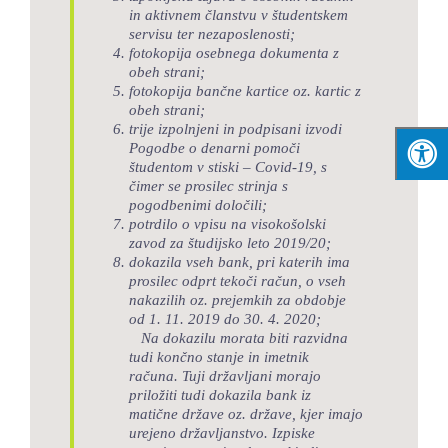
in aktivnem članstvu v študentskem
servisu ter nezaposlenosti;
fotokopija osebnega dokumenta z
obeh strani;
fotokopija bančne kartice oz. kartic z
obeh strani;
trije izpolnjeni in podpisani izvodi
Pogodbe o denarni pomoči
študentom v stiski – Covid-19, s
čimer se prosilec strinja s
pogodbenimi določili;
potrdilo o vpisu na visokošolski
zavod za študijsko leto 2019/20;
dokazila vseh bank, pri katerih ima
prosilec odprt tekoči račun, o vseh
nakazilih oz. prejemkih za obdobje
od 1. 11. 2019 do 30. 4. 2020;
Na dokazilu morata biti razvidna
tudi končno stanje in imetnik
računa.
Tuji državljani morajo
priložiti tudi dokazila bank iz
matične države oz. države, kjer imajo
urejeno državljanstvo. Izpiske