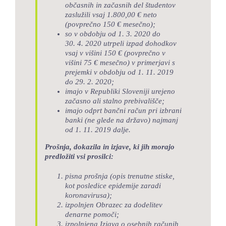
občasnih in začasnih del študentov
zaslužili vsaj 1.800,00 € neto
(povprečno 150 € mesečno);
so v obdobju od 1. 3. 2020 do
30. 4. 2020 utrpeli izpad dohodkov
vsaj v višini 150 € (povprečno v
višini 75 € mesečno) v primerjavi s
prejemki v obdobju od 1. 11. 2019
do 29. 2. 2020;
imajo v Republiki Sloveniji urejeno
začasno ali stalno prebivališče;
imajo odprt bančni račun pri izbrani
banki (ne glede na državo) najmanj
od 1. 11. 2019 dalje.
Prošnja, dokazila in izjave, ki jih morajo
predložiti vsi prosilci:
pisna prošnja (opis trenutne stiske,
kot posledice epidemije zaradi
koronavirusa);
izpolnjen Obrazec za dodelitev
denarne pomoči;
izpolnjena Izjava o osebnih računih