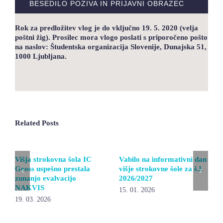
BESEDILO POZIVA IN PRIJAVNI OBRAZEC
Rok za predložitev vlog je do vključno 19. 5. 2020
(velja
poštni žig). Prosilec mora vlogo poslati
s priporočeno pošto
na naslov: Študentska organizacija Slovenije, Dunajska 51,
1000 Ljubljana.
Related Posts
Višja strokovna šola IC
Vabilo na informativni dan
Geoss uspešno prestala
višje strokovne šole za š.l.
zunanjo evalvacijo
2026/2027
NAKVIS
15. 01. 2026
19. 03. 2026