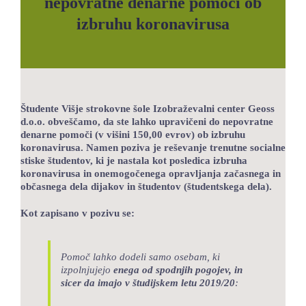
nepovratne denarne pomoči ob
LOKALNA TOČKA SVOS
izbruhu koronavirusa
TEČAJI
KNJIŽNICA
60-LETNICA
Študente Višje strokovne šole Izobraževalni center Geoss
d.o.o. obveščamo, da ste lahko upravičeni do nepovratne
denarne pomoči (v višini 150,00 evrov) ob izbruhu
koronavirusa. Namen poziva je reševanje trenutne socialne
stiske študentov, ki je nastala kot posledica izbruha
koronavirusa in onemogočenega opravljanja začasnega in
občasnega dela dijakov in študentov (študentskega dela).
Kot zapisano v pozivu se:
Pomoč lahko dodeli samo osebam, ki
izpolnjujejo
enega od spodnjih pogojev, in
sicer
da imajo v študijskem letu 2019/20
: