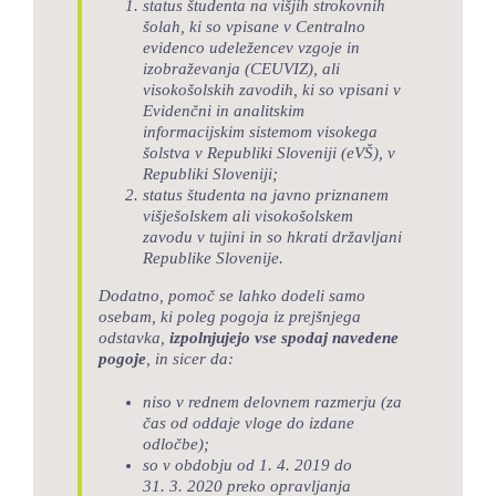
status študenta na višjih strokovnih
šolah, ki so vpisane v Centralno
evidenco udeležencev vzgoje in
izobraževanja (CEUVIZ), ali
visokošolskih zavodih, ki so vpisani v
Evidenčni in analitskim
informacijskim sistemom visokega
šolstva v Republiki Sloveniji (eVŠ), v
Republiki Sloveniji;
status študenta na javno priznanem
višješolskem ali visokošolskem
zavodu v tujini in so hkrati državljani
Republike Slovenije.
Dodatno, pomoč se lahko dodeli samo
osebam, ki poleg pogoja iz prejšnjega
odstavka,
izpolnjujejo vse spodaj navedene
pogoje
, in sicer da:
niso v rednem delovnem razmerju (za
čas od oddaje vloge do izdane
odločbe);
so v obdobju od 1. 4. 2019 do
31. 3. 2020 preko opravljanja