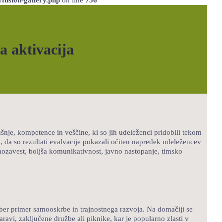
a aktivacija
šnje, kompetence in veščine, ki so jih udeleženci pridobili tekom
o, da so rezultati evalvacije pokazali očiten napredek udeležencev
mozavest, boljša komunikativnost, javno nastopanje, timsko
ober primer samooskrbe in trajnostnega razvoja. Na domačiji se
aravi, zaključene družbe ali piknike, kar je popularno zlasti v