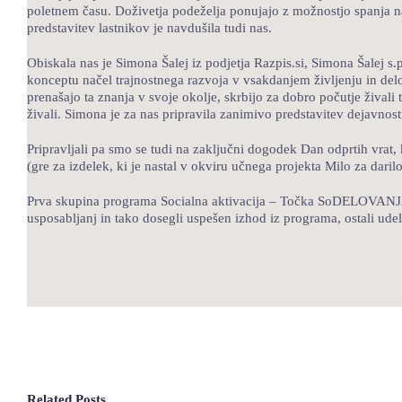
poletnem času. Doživetja podeželja ponujajo z možnostjo spanja na
predstavitev lastnikov je navdušila tudi nas.
Obiskala nas je Simona Šalej iz podjetja Razpis.si, Simona Šalej 
konceptu načel trajnostnega razvoja v vsakdanjem življenju in del
prenašajo ta znanja v svoje okolje, skrbijo za dobro počutje živali t
živali. Simona je za nas pripravila zanimivo predstavitev dejavnost
Pripravljali pa smo se tudi na zaključni dogodek Dan odprtih vrat,
(gre za izdelek, ki je nastal v okviru učnega projekta Milo za darilo
Prva skupina programa Socialna aktivacija – Točka SoDELOVANJA je 
usposabljanj in tako dosegli uspešen izhod iz programa, ostali udele
Related Posts