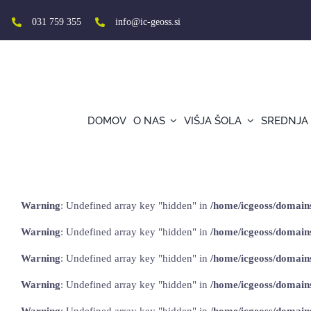
Skip
to
031 759 355
info@ic-geoss.si
content
DOMOV
O NAS
VIŠJA ŠOLA
SREDNJA
Junijske aktivnosti v okviru programa So
Warning
: Undefined array key "hidden" in
/home/icgeoss/domains/
Warning
: Undefined array key "hidden" in
/home/icgeoss/domains/
Warning
: Undefined array key "hidden" in
/home/icgeoss/domains/
Warning
: Undefined array key "hidden" in
/home/icgeoss/domains/
Warning
: Undefined array key "hidden" in
/home/icgeoss/domains/