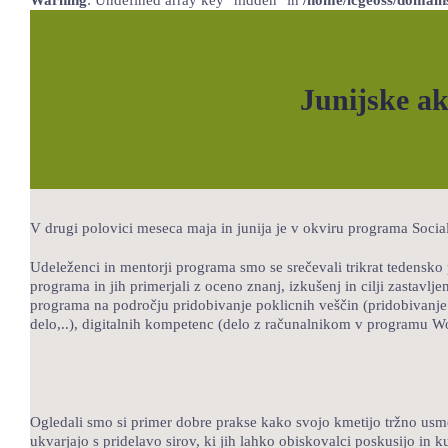
Junijske ak
V drugi polovici meseca maja in junija je v okviru programa Soci
Udeleženci in mentorji programa smo se srečevali trikrat tedensko 
programa in jih primerjali z oceno znanj, izkušenj in cilji zastavl
programa na področju pridobivanje poklicnih veščin (pridobivanje 
delo,..), digitalnih kompetenc (delo z računalnikom v programu Wor
Ogledali smo si primer dobre prakse kako svojo kmetijo tržno usmer
ukvarjajo s pridelavo sirov, ki jih lahko obiskovalci poskusijo in k