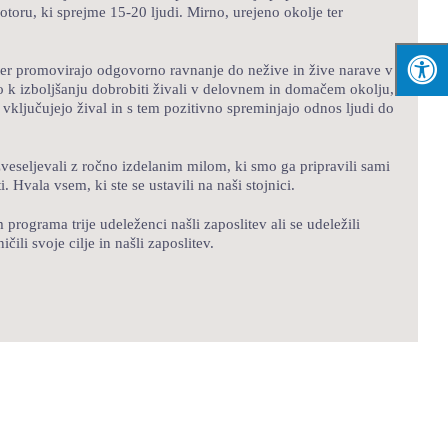
oru, ki sprejme 15-20 ljudi. Mirno, urejeno okolje ter
 ter promovirajo odgovorno ravnanje do nežive in žive narave v
o k izboljšanju dobrobiti živali v delovnem in domačem okolju, da
ki vključujejo žival in s tem pozitivno spreminjajo odnos ljudi do
zveseljevali z ročno izdelanim milom, ki smo ga pripravili sami
. Hvala vsem, ki ste se ustavili na naši stojnici.
ograma trije udeleženci našli zaposlitev ali se udeležili
ili svoje cilje in našli zaposlitev.