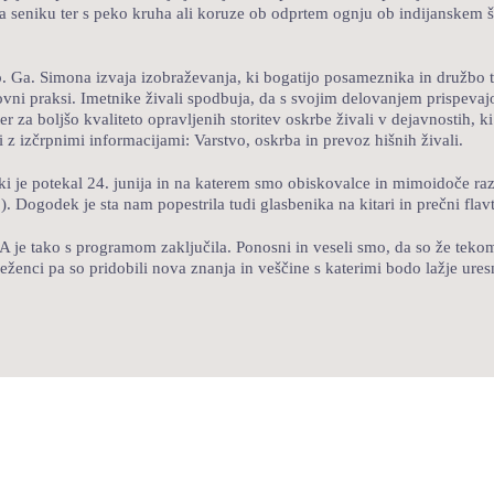
 seniku ter s peko kruha ali koruze ob odprtem ognju ob indijanskem šot
s.p. Ga. Simona izvaja izobraževanja, ki bogatijo posameznika in družbo
ovni praksi. Imetnike živali spodbuja, da s svojim delovanjem prispevaj
er za boljšo kvaliteto opravljenih storitev oskrbe živali v dejavnostih, 
i z izčrpnimi informacijami: Varstvo, oskrba in prevoz hišnih živali.
 ki je potekal 24. junija in na katerem smo obiskovalce in mimoidoče ra
). Dogodek je sta nam popestrila tudi glasbenika na kitari in prečni flavti
tako s programom zaključila. Ponosni in veseli smo, da so že tekom pr
ženci pa so pridobili nova znanja in veščine s katerimi bodo lažje uresnič