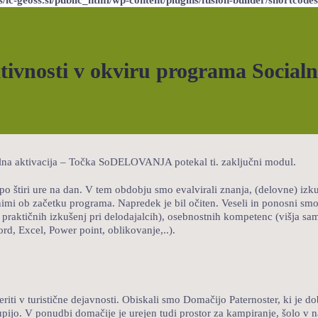
tivnosti v okviru programa Socialn
alna aktivacija – Točka SoDELOVANJA potekal ti. zaključni modul.
po štiri ure na dan. V tem obdobju smo evalvirali znanja, (delovne) izku
jenimi ob začetku programa. Napredek je bil očiten. Veseli in ponosni sm
praktičnih izkušenj pri delodajalcih), osebnostnih kompetenc (višja sa
d, Excel, Power point, oblikovanje,..).
iti v turistične dejavnosti. Obiskali smo Domačijo Paternoster, ki je d
upijo. V ponudbi domačije je urejen tudi prostor za kampiranje, šolo v n