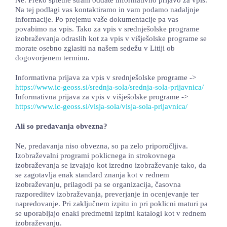
Na tej podlagi vas kontaktiramo in vam podamo nadaljnje
informacije. Po prejemu vaše dokumentacije pa vas
povabimo na vpis. Tako za vpis v srednješolske programe
izobraževanja odraslih kot za vpis v višješolske programe se
morate osebno zglasiti na našem sedežu v Litiji ob
dogovorjenem terminu.
Informativna prijava za vpis v srednješolske programe ->
https://www.ic-geoss.si/srednja-sola/srednja-sola-prijavnica/
Informativna prijava za vpis v višješolske programe ->
https://www.ic-geoss.si/visja-sola/visja-sola-prijavnica/
Ali so predavanja obvezna?
Ne, predavanja niso obvezna, so pa zelo priporočljiva.
Izobraževalni programi poklicnega in strokovnega
izobraževanja se izvajajo kot izredno izobraževanje tako, da
se zagotavlja enak standard znanja kot v rednem
izobraževanju, prilagodi pa se organizacija, časovna
razporeditev izobraževanja, preverjanje in ocenjevanje ter
napredovanje. Pri zaključnem izpitu in pri poklicni maturi pa
se uporabljajo enaki predmetni izpitni katalogi kot v rednem
izobraževanju.