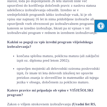
starost, toda po dopolnjenem 26 letu starosti niste več
upravičeni do koriščenja določenih pravic z naslova statusa
udeleženca izobraževanja odraslih. Izredno se v
srednješolskih programih lahko izobražuje vsak, ki je ob
vpisu star najmanj 16 let in nima pridobljene izobrazbe ali
opravljenih vseh obveznosti po izobraževalnem programu, v
katerem se izredno izobražuje, hkrati pa ni vpisan v isti
izobraževalni program v rednem in izrednem izobraževanju.
Kakšni so pogoji za vpis izredni program višješolskega
izobraževanja?
končana splošna matura, poklicna matura (ali zaključni
izpit oz. diploma pred letom 2002);
opravljen mojstrski ali delovodski oziroma poslovodski
izpit, če imate tri leta delovnih izkušenj ter opravite
preizkus znanja iz slovenščine in matematike ali tujega
jezika v obsegu, določenem za poklicno maturo.
Katere pravice mi pripadajo ob vpisu v VIŠJEŠOLSKI
program?
Zakon o višjem strokovnem izobraževanju
(Uradni list RS,