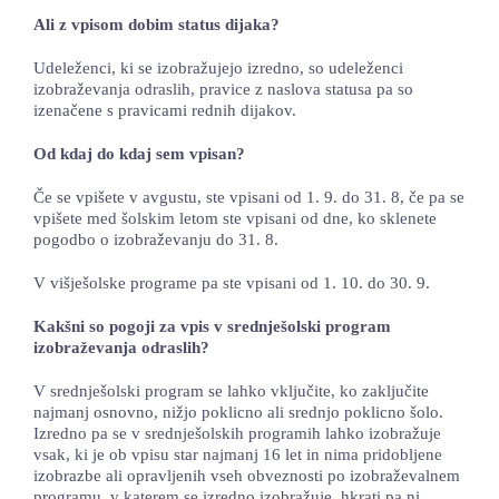
Ali z vpisom dobim status dijaka?
Udeleženci, ki se izobražujejo izredno, so udeleženci
izobraževanja odraslih, pravice z naslova statusa pa so
izenačene s pravicami rednih dijakov.
Od kdaj do kdaj sem vpisan?
Če se vpišete v avgustu, ste vpisani od 1. 9. do 31. 8, če pa se
vpišete med šolskim letom ste vpisani od dne, ko sklenete
pogodbo o izobraževanju do 31. 8.
V višješolske programe pa ste vpisani od 1. 10. do 30. 9.
Kakšni so pogoji za vpis v srednješolski program
izobraževanja odraslih?
V srednješolski program se lahko vključite, ko zaključite
najmanj osnovno, nižjo poklicno ali srednjo poklicno šolo.
Izredno pa se v srednješolskih programih lahko izobražuje
vsak, ki je ob vpisu star najmanj 16 let in nima pridobljene
izobrazbe ali opravljenih vseh obveznosti po izobraževalnem
programu, v katerem se izredno izobražuje, hkrati pa ni