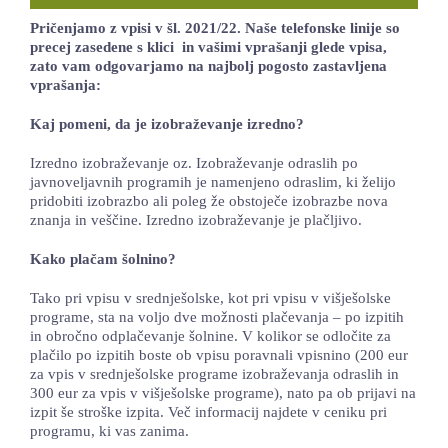
LOKALNA TOČKA SVOS
Pričenjamo z vpisi v šl. 2021/22. Naše telefonske linije so
precej zasedene s klici in vašimi vprašanji glede vpisa,
zato vam odgovarjamo na najbolj pogosto zastavljena
TEČAJI
vprašanja:
KNJIŽNICA
Kaj pomeni, da je izobraževanje izredno?
60-LETNICA
Izredno izobraževanje oz. Izobraževanje odraslih po
javnoveljavnih programih je namenjeno odraslim, ki želijo
pridobiti izobrazbo ali poleg že obstoječe izobrazbe nova
znanja in veščine. Izredno izobraževanje je plačljivo.
Kako plačam šolnino?
Tako pri vpisu v srednješolske, kot pri vpisu v višješolske
programe, sta na voljo dve možnosti plačevanja – po izpitih
in obročno odplačevanje šolnine. V kolikor se odločite za
plačilo po izpitih boste ob vpisu poravnali vpisnino (200 eur
za vpis v srednješolske programe izobraževanja odraslih in
300 eur za vpis v višješolske programe), nato pa ob prijavi na
izpit še stroške izpita. Več informacij najdete v ceniku pri
programu, ki vas zanima.