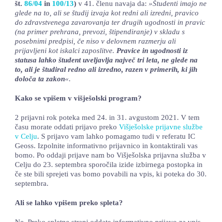
št.
86/04
in
100/13
)
v 41. členu navaja da:
»Študenti imajo ne
glede na to, ali se študij izvaja kot redni ali izredni, pravico
do zdravstvenega zavarovanja ter drugih ugodnosti in pravic
(na primer prehrana, prevozi, štipendiranje) v skladu s
posebnimi predpisi, če niso v delovnem razmerju ali
prijavljeni kot iskalci zaposlitve.
Pravice in ugodnosti iz
statusa lahko študent uveljavlja največ tri leta, ne glede na
to, ali je študiral redno ali izredno, razen v primerih, ki jih
določa ta zakon
«.
Kako se vpišem v višješolski program?
2 prijavni rok poteka med 24. in 31. avgustom 2021. V tem
času morate oddati prijavo preko
Višješolske prijavne službe
v Celju
. S prijavo vam lahko pomagamo tudi v referatu IC
Geoss. Izpolnite informativno prijavnico in kontaktirali vas
bomo. Po oddaji prijave nam bo Višješolska prijavna služba v
Celju do 23. septembra sporočila izide izbirnega postopka in
če ste bili sprejeti vas bomo povabili na vpis, ki poteka do 30.
septembra.
Ali se lahko vpišem preko spleta?
Ne. Preko spletne strani oddate informativno prijavo za vpis.