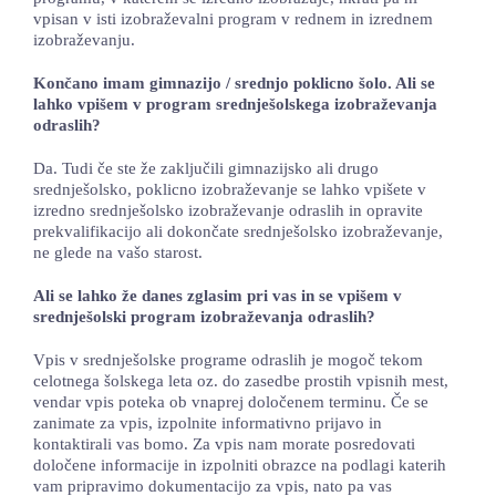
vpisan v isti izobraževalni program v rednem in izrednem
izobraževanju.
Končano imam gimnazijo / srednjo poklicno šolo. Ali se
lahko vpišem v program srednješolskega izobraževanja
odraslih?
Da. Tudi če ste že zaključili gimnazijsko ali drugo
srednješolsko, poklicno izobraževanje se lahko vpišete v
izredno srednješolsko izobraževanje odraslih in opravite
prekvalifikacijo ali dokončate srednješolsko izobraževanje,
ne glede na vašo starost.
Ali se lahko že danes zglasim pri vas in se vpišem v
srednješolski program izobraževanja odraslih?
Vpis v srednješolske programe odraslih je mogoč tekom
celotnega šolskega leta oz. do zasedbe prostih vpisnih mest,
vendar vpis poteka ob vnaprej določenem terminu. Če se
zanimate za vpis, izpolnite informativno prijavo in
kontaktirali vas bomo. Za vpis nam morate posredovati
določene informacije in izpolniti obrazce na podlagi katerih
vam pripravimo dokumentacijo za vpis, nato pa vas