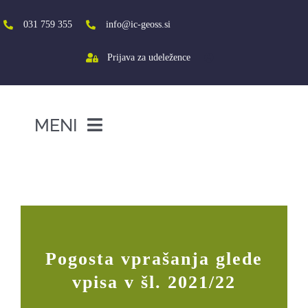
Skip
to
031 759 355
info@ic-geoss.si
content
Prijava za udeležence
MENI
DOMOV
Pogosta vprašanja glede vpisa v šl.
2021/22
O NAS
VIŠJA ŠOLA
SREDNJA ŠOLA
Pogosta vprašanja glede
PROJEKTI
vpisa v šl. 2021/22
SOCIALNA AKTIVACIJA+