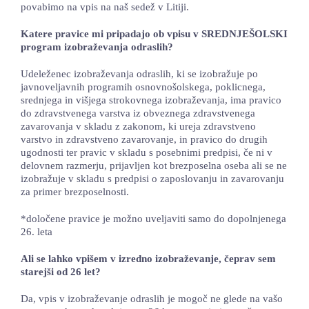
povabimo na vpis na naš sedež v Litiji.
Katere pravice mi pripadajo ob vpisu v SREDNJEŠOLSKI
program izobraževanja odraslih?
Udeleženec izobraževanja odraslih, ki se izobražuje po
javnoveljavnih programih osnovnošolskega, poklicnega,
srednjega in višjega strokovnega izobraževanja, ima pravico
do zdravstvenega varstva iz obveznega zdravstvenega
zavarovanja v skladu z zakonom, ki ureja zdravstveno
varstvo in zdravstveno zavarovanje, in pravico do drugih
ugodnosti ter pravic v skladu s posebnimi predpisi, če ni v
delovnem razmerju, prijavljen kot brezposelna oseba ali se ne
izobražuje v skladu s predpisi o zaposlovanju in zavarovanju
za primer brezposelnosti.
*določene pravice je možno uveljaviti samo do dopolnjenega
26. leta
Ali se lahko vpišem v izredno izobraževanje, čeprav sem
starejši od 26 let?
Da, vpis v izobraževanje odraslih je mogoč ne glede na vašo