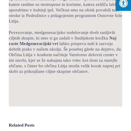
katere rastline so nestrupene in koristne, katera zelišča lahko
uporabimo v kuhinji ipd. Večkrat smo na obisk povabili tudi
otroke iz Podružnice s prilagojenim programom Osnovne šole
Litija.
Povezovanje, medgeneracijsko sodelovanje dveh ranljivih
ciljnih skupin, ki smo si ga zadali v študijskem krožku
Naj
raste Medgeneracijski vrt
lahko prispeva tudi k razvoju
dobrih praks v našem okolju. Še posebej glede na dejstvo, da
Občina Litija v kratkem načrtuje Varstveno delovni center v
isti stavbi, kjer se že nahajata tako vrtec kot dom za starejše
občane, s čimer bo občina Litija storila velik korak naprej pri
skrbi za prikrajšane ciljne skupine občanov.
Related Posts