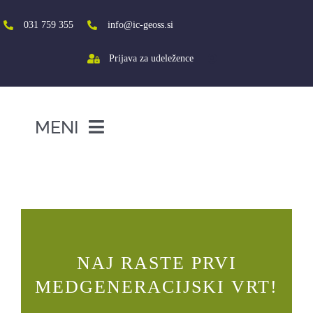
Skip
to
031 759 355
info@ic-geoss.si
content
Prijava za udeležence
MENI
DOMOV
NAJ RASTE PRVI
MEDGENERACIJSKI VRT!
O NAS
VIŠJA ŠOLA
SREDNJA ŠOLA
NAJ RASTE PRVI
PROJEKTI
MEDGENERACIJSKI VRT!
SOCIALNA AKTIVACIJA+