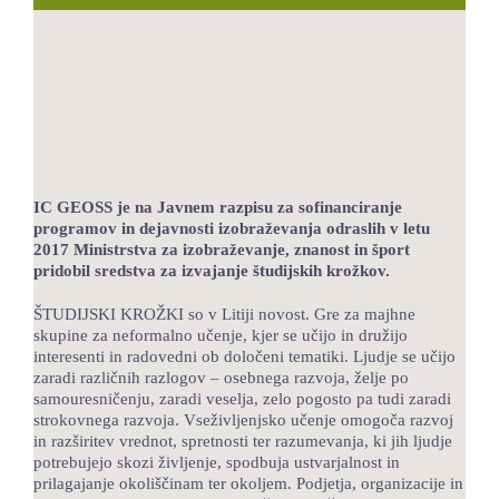
LOKALNA TOČKA SVOS
TEČAJI
KNJIŽNICA
60-LETNICA
IC GEOSS je na Javnem razpisu za sofinanciranje
programov in dejavnosti izobraževanja odraslih v letu
2017 Ministrstva za izobraževanje, znanost in šport
pridobil sredstva za izvajanje študijskih krožkov.
ŠTUDIJSKI KROŽKI so v Litiji novost. Gre za majhne
skupine za neformalno učenje, kjer se učijo in družijo
interesenti in radovedni ob določeni tematiki. Ljudje se učijo
zaradi različnih razlogov – osebnega razvoja, želje po
samouresničenju, zaradi veselja, zelo pogosto pa tudi zaradi
strokovnega razvoja. Vseživljenjsko učenje omogoča razvoj
in razširitev vrednot, spretnosti ter razumevanja, ki jih ljudje
potrebujejo skozi življenje, spodbuja ustvarjalnost in
prilagajanje okoliščinam ter okoljem. Podjetja, organizacije in