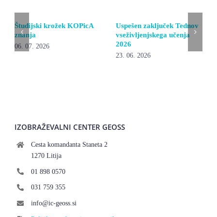
Študijski krožek KOPicA
Uspešen zaključek Tednov
znanja
vseživljenjskega učenja
2026
06. 07. 2026
23. 06. 2026
IZOBRAŽEVALNI CENTER GEOSS
Cesta komandanta Staneta 2
1270 Litija
01 898 0570
031 759 355
info@ic-geoss.si