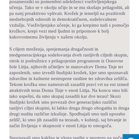
posamezniki so pomembni udeleženci vseživljenjskega
učenja. Tako se v okolju učijo in se mu skušajo prilagoditi, ali
pa nanj proaktivno vplivati. Krožek je temeljil na pozitivnih
medsebojnih odnosih in demokratičnem, sodelovalnem
vzdušju. Vseživljenjsko učenje, ki ga krepimo tudi s pomočjo
krožkov, krepi vezi med ljudmi in pripomore k bolj
kakovostnemu življenju v našem okolju.
S ciljem mreženja, sprejemanja drugačnosti in
medgeneracijskega sodelovanja dveh ranljivih ciljnih skupin,
otrok iz podružnice s prilagojenim programom iz Osnovne
šole Litija, njihovih učiteljev in stanovalcev Doma Tisje ter
zaposlenih, smo izvedli študijski krožek, kjer smo spoznavali
zdravilne in kulturne nestrupene rastline ter zdravilna zelišča.
Tekom krožka smo nameravali zasadili pravi vrt na eni izmed
atraktivnih teras Doma Tisje v enoti Litija. Na koncu smo bili
tako uspešni, da smo skupaj zasadili kar dve terasi! Skozi
študijski krožek smo povezali dve generacijsko različni
ranljivi ciljni skupini, ki lahko druga drugo obogatita in druga
drugi nudita različne izkušnje. Spodbujali smo tudi uporabo
zelišč, ki smo jih zasadili na terasah, v kuhinji, saj bivanje in
način življenja v skupnosti v enoti Litija to omogoča.
Spoznavali smo kakšna je vloga rastlin v prostoru na počutje,