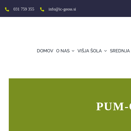
Skip
to
031 759 355
info@ic-geoss.si
content
DOMOV
O NAS
VIŠJA ŠOLA
SREDNJA
PUM-O raziskuje poklicne možnosti
PUM-O