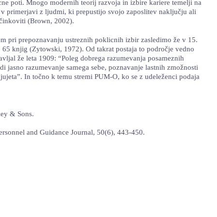
ne poti. Mnogo modernih teorij razvoja in izbire kariere temelji na
 v primerjavi z ljudmi, ki prepustijo svojo zaposlitev naključju ali
učinkoviti (Brown, 2002).
 pri prepoznavanju ustreznih poklicnih izbir zasledimo že v 15.
anj 65 knjig (Zytowski, 1972). Od takrat postaja to področje vedno
tavljal že leta 1909: “Poleg dobrega razumevanja posameznih
udi jasno razumevanje samega sebe, poznavanje lastnih zmožnosti
olnjujeta”. In točno k temu stremi PUM-O, ko se z udeleženci podaja
ley & Sons.
ersonnel and Guidance Journal, 50(6), 443-450.