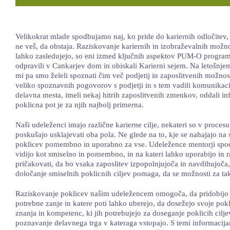
Velikokrat mlade spodbujamo naj, ko pride do kariernih odločitev, 
ne veš, da obstaja. Raziskovanje kariernih in izobraževalnih možnos
lahko zasledujejo, so eni izmed ključnih aspektov PUM-O programa
odpravili v Cankarjev dom in obiskali Karierni sejem. Na letošnjem 
mi pa smo želeli spoznati čim več podjetij in zaposlitvenih možnos
veliko spoznavnih pogovorov s podjetji in s tem vadili komunikacij
delavna mesta, imeli nekaj hitrih zaposlitvenih zmenkov, oddali in
poklicna pot je za njih najbolj primerna.
Naši udeleženci imajo različne karierne cilje, nekateri so v procesu 
poskušajo usklajevati oba pola. Ne glede na to, kje se nahajajo na s
poklicev pomembno in uporabno za vse. Udeležence mentorji spodbuj
vidijo kot smiselno in pomembno, in na kateri lahko uporabijo in r
pričakovati, da bo vsaka zaposlitev izpopolnjujoča in navdihujoča
določanje smiselnih poklicnih ciljev pomaga, da se možnosti za ta
Raziskovanje poklicev našim udeležencem omogoča, da pridobijo 
potrebne zanje in katere poti lahko uberejo, da dosežejo svoje pok
znanja in kompetenc, ki jih potrebujejo za doseganje poklicih cilje
poznavanje delavnega trga v kateraga vstopajo. S temi informacij