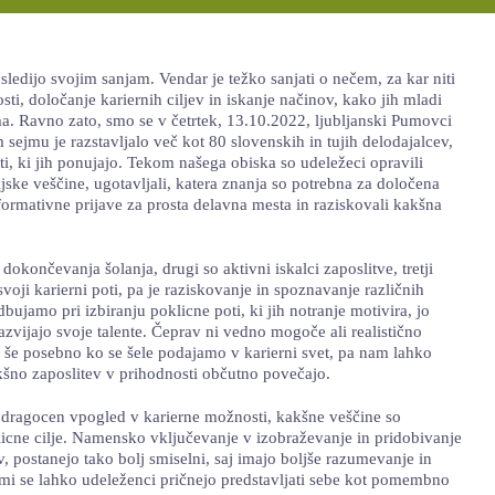
sledijo svojim sanjam. Vendar je težko sanjati o nečem, za kar niti
ti, določanje kariernih ciljev in iskanje načinov, kako jih mladi
. Ravno zato, smo se v četrtek, 13.10.2022, ljubljanski Pumovci
sejmu je razstavljalo več kot 80 slovenskih in tujih delodajalcev,
ti, ki jih ponujajo. Tekom našega obiska so udeležeci opravili
ske veščine, ugotavljali, katera znanja so potrebna za določena
formativne prijave za prosta delavna mesta in raziskovali kakšna
dokončevanja šolanja, drugi so aktivni iskalci zaposlitve, tretji
voji karierni poti, pa je raziskovanje in spoznavanje različnih
amo pri izbiranju poklicne poti, ki jih notranje motivira, jo
azvijajo svoje talente. Čeprav ni vedno mogoče ali realistično
, še posebno ko se šele podajamo v karierni svet, pa nam lahko
kšno zaposlitev v prihodnosti občutno povečajo.
dragocen vpogled v karierne možnosti, kakšne veščine so
licne cilje. Namensko vključevanje v izobraževanje in pridobivanje
v, postanejo tako bolj smiselni, saj imajo boljše razumevanje in
ami se lahko udeleženci pričnejo predstavljati sebe kot pomembno