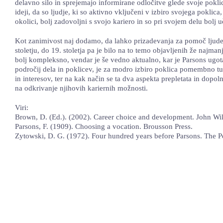
delavno silo in sprejemajo informirane odločitve glede svoje poklic
ideji, da so ljudje, ki so aktivno vključeni v izbiro svojega poklica,
okolici, bolj zadovoljni s svojo kariero in so pri svojem delu bolj 
Kot zanimivost naj dodamo, da lahko prizadevanja za pomoč ljudem
stoletju, do 19. stoletja pa je bilo na to temo objavljenih že najm
bolj kompleksno, vendar je še vedno aktualno, kar je Parsons ugo
področij dela in poklicev, je za modro izbiro poklica pomembno t
in interesov, ter na kak način se ta dva aspekta prepletata in dop
na odkrivanje njihovih kariernih možnosti.
Viri:
Brown, D. (Ed.). (2002). Career choice and development. John Wi
Parsons, F. (1909). Choosing a vocation. Brousson Press.
Zytowski, D. G. (1972). Four hundred years before Parsons. The P