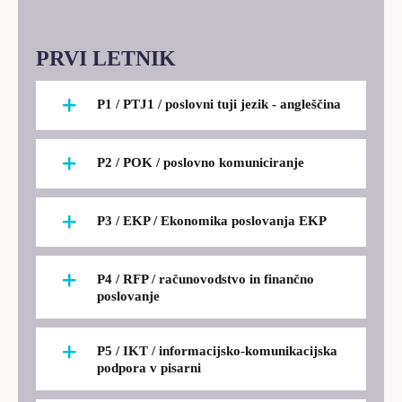
LOKALNA TOČKA SVOS
PRVI LETNIK
TEČAJI
KNJIŽNICA
P1 / PTJ1 / poslovni tuji jezik - angleščina
60-LETNICA
P2 / POK / poslovno komuniciranje
P3 / EKP / Ekonomika poslovanja EKP
P4 / RFP / računovodstvo in finančno
poslovanje
P5 / IKT / informacijsko-komunikacijska
podpora v pisarni