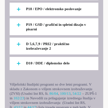
P18 / EPO / elektronsko poslovanje
P19 / GSD / grafični in spletni dizajn v
pisarni
D 5,6,7,9 / PRI2 / praktično
izobraževanje 2
D10 / DDE / diplomsko delo
Višješolski študijski programi so dve letni programi. V
skladu z Zakonom o višjem strokovnem izobraževanju
(ZVSI) (Uradni list RS, št.
86/04
,
100/13
,
54/22
– ZUPŠ-1
in
102/23
) in Navodili za prilagajanje izrednega študija v
višjem strokovnem izobraževanju (Uradni list RS,
št.
43/12
in
44/17
) šola izvede program v treh letih. V