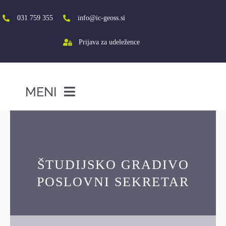
Skip
to
031 759 355
info@ic-geoss.si
content
Prijava za udeležence
MENI
DOMOV
O NAS
VIŠJA ŠOLA
ŠTUDIJSKO GRADIVO
SREDNJA ŠOLA
POSLOVNI SEKRETAR
PROJEKTI
SOCIALNA AKTIVACIJA+