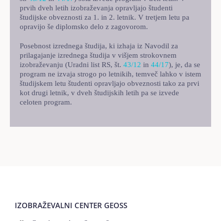
prvih dveh letih izobraževanja opravljajo študenti
študijske obveznosti za 1. in 2. letnik. V tretjem letu pa
opravijo še diplomsko delo z zagovorom.
Posebnost izrednega študija, ki izhaja iz Navodil za
prilagajanje izrednega študija v višjem strokovnem
izobraževanju (Uradni list RS, št.
43/12
in
44/17
), je, da se
program ne izvaja strogo po letnikih, temveč lahko v istem
študijskem letu študenti opravljajo obveznosti tako za prvi
kot drugi letnik, v dveh študijskih letih pa se izvede
celoten program.
IZOBRAŽEVALNI CENTER GEOSS