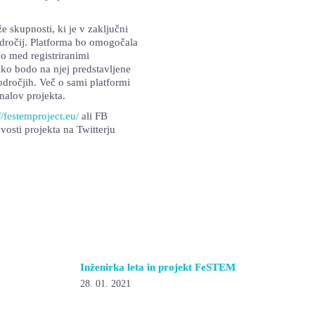
skupnosti, ki je v zaključni
dročij. Platforma bo omogočala
jo med registriranimi
ako bodo na njej predstavljene
dročjih. Več o sami platformi
nalov projekta.
//festemproject.eu/
ali FB
vosti projekta na Twitterju
Inženirka leta in projekt FeSTEM
28. 01. 2021