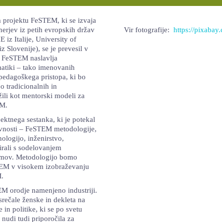
m projektu FeSTEM, ki se izvaja
nerjev iz petih evropskih držav
Vir fotografije:
https://pixabay
iz Italije, University of
Slovenije), se je prevesil v
kt FeSTEM naslavlja
matiki – tako imenovanih
pedagoškega pristopa, ki bo
 tradicionalnih in
žili kot mentorski modeli za
EM.
ektnega sestanka, ki je potekal
tivnosti – FeSTEM metodologije,
logijo, inženirstvo,
rali s sodelovanjem
timov. Metodologijo bomo
STEM v visokem izobraževanju
M.
TEM orodje namenjeno industriji.
srečale ženske in dekleta na
in politike, ki se po svetu
nudi tudi priporočila za