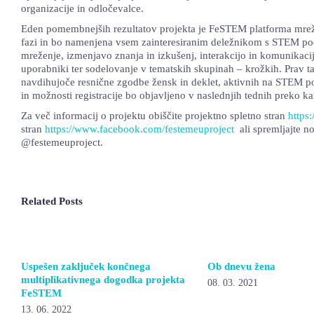
organizacije in odločevalce.
Eden pomembnejših rezultatov projekta je FeSTEM platforma mreže 
fazi in bo namenjena vsem zainteresiranim deležnikom s STEM po
mreženje, izmenjavo znanja in izkušenj, interakcijo in komunikaci
uporabniki ter sodelovanje v tematskih skupinah – krožkih. Prav t
navdihujoče resnične zgodbe žensk in deklet, aktivnih na STEM po
in možnosti registracije bo objavljeno v naslednjih tednih preko ka
Za več informacij o projektu obiščite projektno spletno stran
https:
stran
https://www.facebook.com/festemeuproject
ali spremljajte no
@festemeuproject.
Related Posts
Uspešen zaključek končnega
Ob dnevu žena
multiplikativnega dogodka projekta
08. 03. 2021
FeSTEM
13. 06. 2022