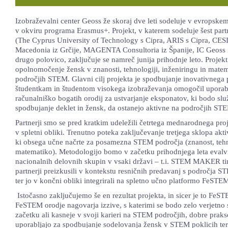
Izobraževalni center Geoss že skoraj dve leti sodeluje v evropske
v okviru programa Erasmus+. Projekt, v katerem sodeluje šest part
(The Cyprus University of Technology s Cipra, ARIS s Cipra, CESIE 
Macedonia iz Grčije, MAGENTA Consultoria iz Španije, IC Geoss iz 
drugo polovico, zaključuje se namreč junija prihodnje leto. Proje
opolnomočenje žensk v znanosti, tehnologiji, inženiringu in mate
področjih STEM. Glavni cilj projekta je spodbujanje inovativnega 
študentkam in študentom visokega izobraževanja omogočil uporabo
računalniško bogatih orodij za ustvarjanje eksponatov, ki bodo slu
spodbujanje deklet in žensk, da ostanejo aktivne na področjih ST
Partnerji smo se pred kratkim udeležili četrtega mednarodnega proj
v spletni obliki. Trenutno poteka zaključevanje tretjega sklopa ak
ki obsega učne načrte za posamezna STEM področja (znanost, tehno
matematiko). Metodologijo bomo v začetku prihodnjega leta evalvi
nacionalnih delovnih skupin v vsaki državi – t.i. STEM MAKER 
partnerji preizkusili v kontekstu resničnih predavanj s področja 
ter jo v končni obliki integrirali na spletno učno platformo FeSTE
Istočasno zaključujemo še en rezultat projekta, in sicer je to FeS
FeSTEM orodje nagovarja izzive, s katerimi se bodo zelo verjetno 
začetku ali kasneje v svoji karieri na STEM področjih, dobre prakse 
uporabljajo za spodbujanje sodelovanja žensk v STEM poklicih ter 