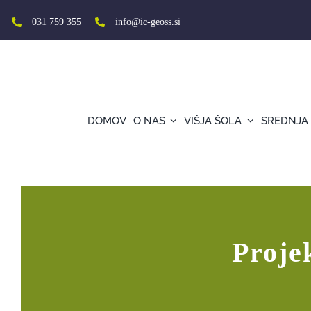
Skip
to
031 759 355
info@ic-geoss.si
content
DOMOV
O NAS
VIŠJA ŠOLA
SREDNJA
Projekt FESTEM z novimi rezultati
Proje